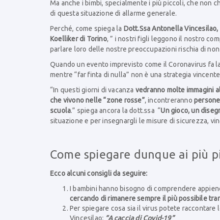
Ma anche i bimbi, specialmente i più piccoli, che non c
di questa situazione di allarme generale.
Perché, come spiega la
Dott.Ssa Antonella Vincesilao,
Koelliker di Torino
, ” i nostri figli leggono il nostro
parlare loro delle nostre preoccupazioni rischia di non 
Quando un evento imprevisto come il Coronavirus fa l
mentre “far finta di nulla” non è una strategia vincente
“In questi giorni di vacanza
vedranno molte immagini al 
che vivono nelle “zone rosse”
, incontreranno
persone
scuola
.” spiega ancora la dott.ssa “
Un gioco, un diseg
situazione e per insegnargli le misure di sicurezza, vi
Come spiegare dunque ai più pic
Ecco alcuni consigli da seguire:
I bambini hanno bisogno di comprendere appieno
cercando di rimanere sempre il più possibile tranq
Per spiegare cosa sia il virus potete raccontare 
Vincesilao:
“A caccia di Covid-19”