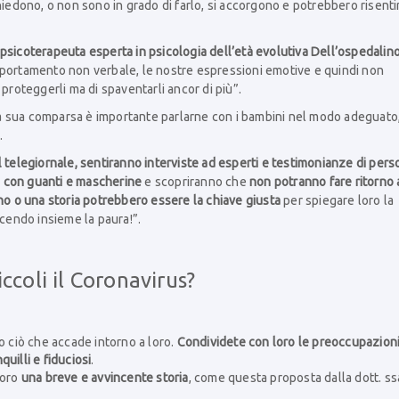
hiedono, o non sono in grado di farlo, si accorgono e potrebbero risenti
 psicoterapeuta esperta in psicologia dell’età evolutiva Dell’ospedalin
 comportamento non verbale, le nostre espressioni emotive e quindi non
proteggerli ma di spaventarli ancor di più”.
a sua comparsa è importante parlarne con i bambini nel modo adeguato
.
telegiornale, sentiranno interviste ad esperti e testimonianze di per
 con guanti e mascherine
e scopriranno che
non potranno fare ritorno 
no o una storia potrebbero essere la chiave giusta
per spiegare loro la
ncendo insieme la paura!”.
coli il Coronavirus?
 ciò che accade intorno a loro.
Condividete con loro le preoccupazion
uilli e fiduciosi
.
loro
una breve e avvincente storia
, come questa proposta dalla dott. ss