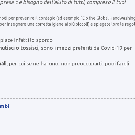
presa c’è bisogno dell’aiuto di tutti, compreso il tuo!
i modi per prevenire il contagio (ad esempio “Do the Global Handwashin
per insegnare una corretta igiene ai più piccoli) e spiegate loro le rego
 piace infatti lo sporco
utisci o tossisci
, sono i mezzi preferiti da Covid-19 per
ali
, per cui se ne hai uno, non preoccuparti, puoi fargli
imbi