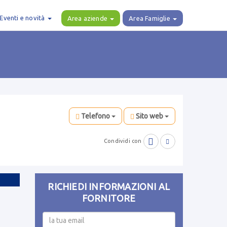
Eventi e novità
Area aziende
Area Famiglie
Telefono
Sito web

Condividi con

RICHIEDI INFORMAZIONI AL
FORNITORE