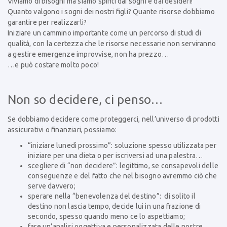
Viviamo di bisogni ma siamo spinti dai sogni e dai desideri!
Quanto valgono i sogni dei nostri figli? Quante risorse dobbiamo
garantire per realizzarli?
Iniziare un cammino importante come un percorso di studi di
qualità, con la certezza che le risorse necessarie non serviranno
a gestire emergenze improvvise, non ha prezzo…
…e può costare molto poco!
Non so decidere, ci penso…
Se dobbiamo decidere come proteggerci, nell’universo di prodotti
assicurativi o finanziari, possiamo:
“iniziare lunedì prossimo”: soluzione spesso utilizzata per
iniziare per una dieta o per iscriversi ad una palestra…
scegliere di “non decidere”: legittimo, se consapevoli delle
conseguenze e del fatto che nel bisogno avremmo ciò che
serve davvero;
sperare nella “benevolenza del destino”: di solito il
destino non lascia tempo, decide lui in una frazione di
secondo, spesso quando meno ce lo aspettiamo;
fare un’analisi oggettiva e personalizzata delle nostre