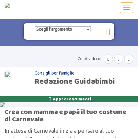
Toggl
navig
Condividi con



Consigli per famiglie
Redazione Guidabimbi
Approfondimenti

Crea con mamma e papà il tuo costume
di Carnevale
In attesa di Carnevale inizia a pensare al tuo