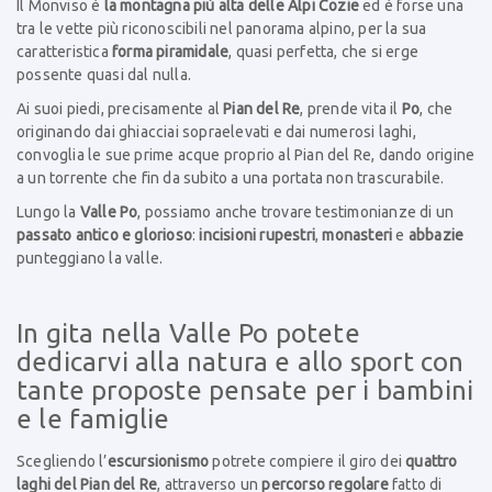
Il Monviso è
la montagna più alta delle Alpi Cozie
ed è forse una
tra le vette più riconoscibili nel panorama alpino, per la sua
caratteristica
forma piramidale
, quasi perfetta, che si erge
possente quasi dal nulla.
Ai suoi piedi, precisamente al
Pian del Re
, prende vita il
Po
, che
originando dai ghiacciai sopraelevati e dai numerosi laghi,
convoglia le sue prime acque proprio al Pian del Re, dando origine
a un torrente che fin da subito a una portata non trascurabile.
Lungo la
Valle Po
, possiamo anche trovare testimonianze di un
passato antico e glorioso
:
incisioni rupestri
,
monasteri
e
abbazie
punteggiano la valle.
In gita nella Valle Po potete
dedicarvi alla natura e allo sport con
tante proposte pensate per i bambini
e le famiglie
Scegliendo l’
escursionismo
potrete compiere il giro dei
quattro
laghi del Pian del Re
, attraverso un
percorso regolare
fatto di