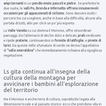
ampi tornanti
in un
pendio misto pascoli e pietre
.
Se preferite le
due ruote, le
valli Po, Bronda e Infernotto offrono innumerevoli
occasioni per gli appassionati di ciclismo
. Sono davvero molti i
percorsi tra cui scegliere, anche in base alla difficoltà, alcune alla
portata di tutti, altri per chi è un po’ più esperto.
La
Valle Varaita
su cui domina il Monviso, offre straordinari
paesaggi, tra l’alternarsi di declivi dolci e delicati,
prati
verdissimi
e ripide
praterie
, continuandosi in
foreste di latifoglie
, e
pinete di
larici
. Da queste mille sfumature di verde ne deriva l’appellativo
di
“valle smeraldina”
che immediatamente richiama alla rigogliosa
vegetazione.
Ls gita continua all’insegna della
cultura della montagna per
avvicinare i bambini all’esplorazione
del territorio
Ma il Monviso è anche terra di cultura, soprattutto legata alla
dimensione locale e al passato storico: ecco che prendono vita in