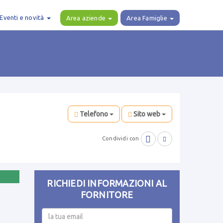
Eventi e novità
Area aziende
Area Famiglie
Telefono
Sito web

Condividi con

RICHIEDI INFORMAZIONI AL
FORNITORE