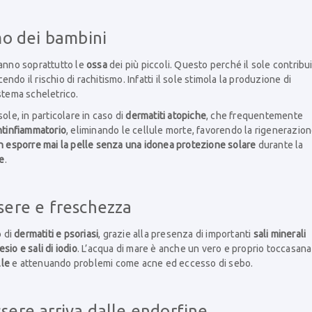
smo dei bambini
anno soprattutto le
ossa
dei più piccoli. Questo perché il sole contribu
endo il rischio di rachitismo. Infatti il sole stimola la produzione di
istema scheletrico.
ole, in particolare in caso di
dermatiti atopiche
, che frequentemente
ntinfiammatorio
, eliminando le cellule morte, favorendo la rigenerazio
n esporre mai la pelle senza una idonea protezione solare
durante la
de
.
sere e freschezza
o di
dermatiti e psoriasi
, grazie alla presenza di importanti
sali minerali
io e sali di iodio
. L’acqua di mare è anche un vero e proprio toccasana
lle
e attenuando problemi come acne ed eccesso di sebo.
sere arriva dalle endorfine