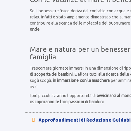
Se il benessere fisico deriva dal contatto con acqua e r
relax
. Infatti è stato ampiamente dimostrato che al mar
contribuire alla scarica delle molecole del buonumore
onde
.
Mare e natura per un benessere
famiglia
Trascorrere giornate immersi in una dimensione di ripo
di scoperta dei bambini
. E allora tutti
alla ricerca delle
sugli scogli,
in immersione con la maschera
per ammirar
riva!
I più piccoli avranno l’opportunità di
avvicinarsi al mon
riscopriranno le loro passioni di bambini
.
Approfondimenti di Redazione Guidab
