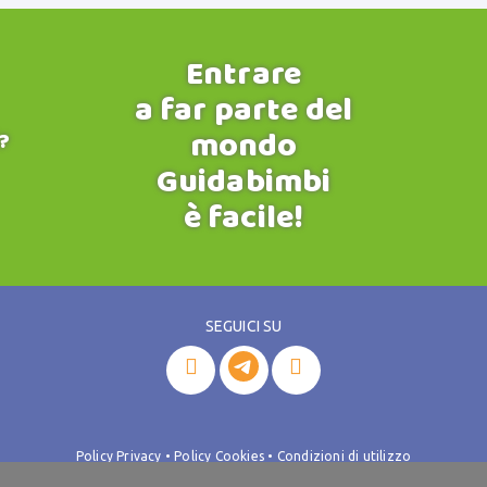
Entrare
a far parte del
mondo
?
Guidabimbi
è facile!
SEGUICI SU


Policy Privacy
•
Policy Cookies
•
Condizioni di utilizzo
rl - Corso Moncalieri, 506/28 - 10133 Torino - Tel.
+39 338 1409119
/
+39 