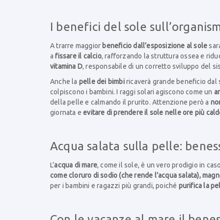
I benefici del sole sull’organi
A trarre maggior
beneficio dall’esposizione al sole
sar
a
fissare il calcio
, rafforzando la struttura ossea e riduc
vitamina D
, responsabile di un corretto sviluppo del s
Anche la
pelle dei bimbi
ricaverà grande beneficio dal s
colpiscono i bambini. I raggi solari agiscono come un
a
della pelle e calmando il prurito. Attenzione però a
no
giornata e
evitare di prendere il sole nelle ore più cal
Acqua salata sulla pelle: benes
L’
acqua di mare
, come il sole, è un vero prodigio in cas
come cloruro di sodio (che rende l’acqua salata), magnes
per i bambini e ragazzi più grandi, poiché
purifica la pe
Con le vacanze al mare il benes