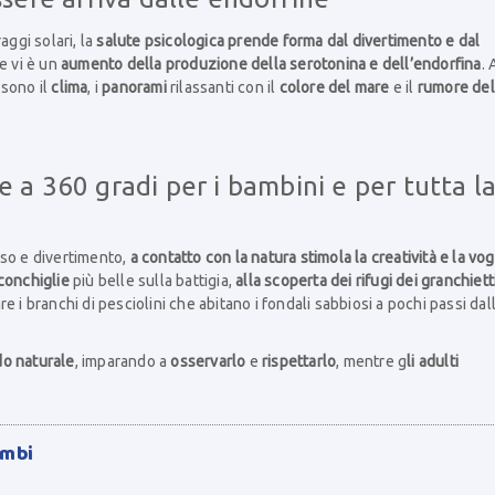
aggi solari, la
salute psicologica prende forma dal divertimento e dal
e vi è un
aumento della produzione della serotonina e dell’endorfina
. 
 sono il
clima
, i
panorami
rilassanti con il
colore del mare
e il
rumore del
 a 360 gradi per i bambini e per tutta l
so e divertimento,
a contatto con la natura stimola la creatività e la vog
 conchiglie
più belle sulla battigia,
alla scoperta dei rifugi dei granchiett
e i branchi di pesciolini che abitano i fondali sabbiosi a pochi passi dal
do naturale
, imparando a
osservarlo
e
rispettarlo
, mentre g
li adulti
imbi