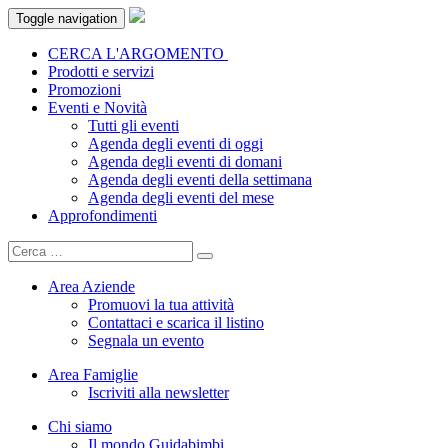
Toggle navigation
CERCA L'ARGOMENTO
Prodotti e servizi
Promozioni
Eventi e Novità
Tutti gli eventi
Agenda degli eventi di oggi
Agenda degli eventi di domani
Agenda degli eventi della settimana
Agenda degli eventi del mese
Approfondimenti
Area Aziende
Promuovi la tua attività
Contattaci e scarica il listino
Segnala un evento
Area Famiglie
Iscriviti alla newsletter
Chi siamo
Il mondo Guidabimbi