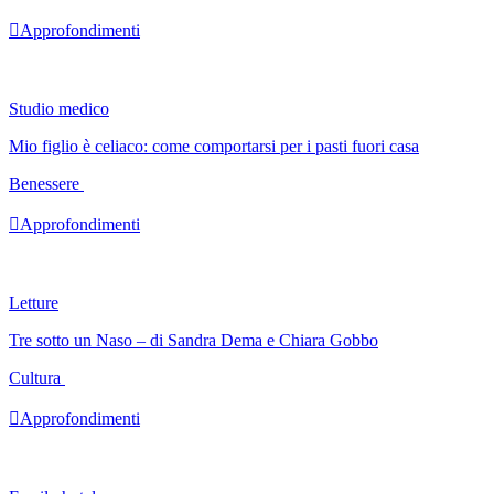

Approfondimenti
Studio medico
Mio figlio è celiaco: come comportarsi per i pasti fuori casa
Benessere

Approfondimenti
Letture
Tre sotto un Naso – di Sandra Dema e Chiara Gobbo
Cultura

Approfondimenti