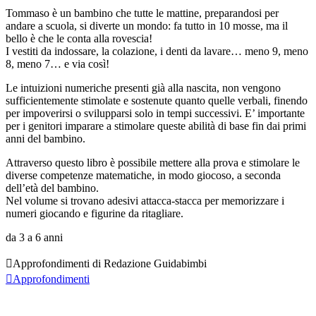
Tommaso è un bambino che tutte le mattine, preparandosi per
andare a scuola, si diverte un mondo: fa tutto in 10 mosse, ma il
bello è che le conta alla rovescia!
I vestiti da indossare, la colazione, i denti da lavare… meno 9, meno
8, meno 7… e via così!
Le intuizioni numeriche presenti già alla nascita, non vengono
sufficientemente stimolate e sostenute quanto quelle verbali, finendo
per impoverirsi o svilupparsi solo in tempi successivi. E’ importante
per i genitori imparare a stimolare queste abilità di base fin dai primi
anni del bambino.
Attraverso questo libro è possibile mettere alla prova e stimolare le
diverse competenze matematiche, in modo giocoso, a seconda
dell’età del bambino.
Nel volume si trovano adesivi attacca-stacca per memorizzare i
numeri giocando e figurine da ritagliare.
da 3 a 6 anni

Approfondimenti di Redazione Guidabimbi

Approfondimenti