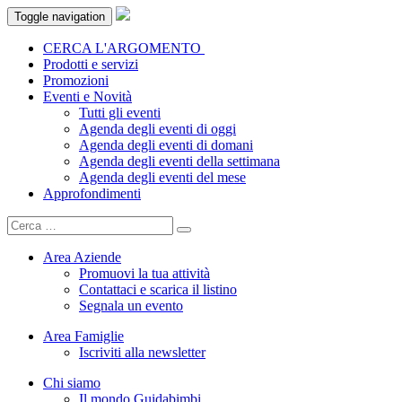
Toggle navigation
CERCA L'ARGOMENTO
Prodotti e servizi
Promozioni
Eventi e Novità
Tutti gli eventi
Agenda degli eventi di oggi
Agenda degli eventi di domani
Agenda degli eventi della settimana
Agenda degli eventi del mese
Approfondimenti
Area Aziende
Promuovi la tua attività
Contattaci e scarica il listino
Segnala un evento
Area Famiglie
Iscriviti alla newsletter
Chi siamo
Il mondo Guidabimbi