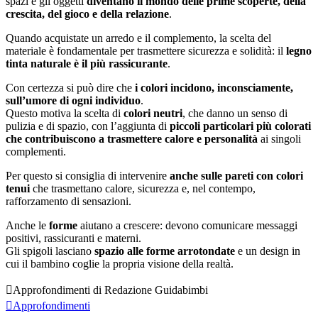
spazi e gli oggetti
diventano il mondo delle prime scoperte, della
crescita, del gioco e della relazione
.
Quando acquistate un arredo e il complemento, la scelta del
materiale è fondamentale per trasmettere sicurezza e solidità: il
legno
tinta naturale è il più rassicurante
.
Con certezza si può dire che
i colori incidono, inconsciamente,
sull’umore di ogni individuo
.
Questo motiva la scelta di
colori neutri
, che danno un senso di
pulizia e di spazio, con l’aggiunta di
piccoli particolari più colorati
che contribuiscono a trasmettere calore e personalità
ai singoli
complementi.
Per questo si consiglia di intervenire
anche sulle pareti con colori
tenui
che trasmettano calore, sicurezza e, nel contempo,
rafforzamento di sensazioni.
Anche le
forme
aiutano a crescere: devono comunicare messaggi
positivi, rassicuranti e materni.
Gli spigoli lasciano
spazio alle forme arrotondate
e un design in
cui il bambino coglie la propria visione della realtà.

Approfondimenti di Redazione Guidabimbi

Approfondimenti