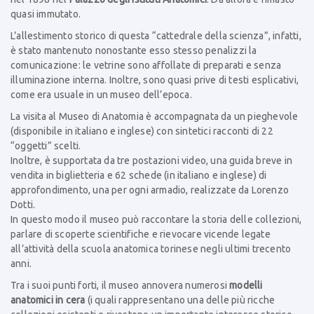
quasi immutato.
L’allestimento storico di questa “cattedrale della scienza”, infatti,
è stato mantenuto nonostante esso stesso penalizzi la
comunicazione: le vetrine sono affollate di preparati e senza
illuminazione interna. Inoltre, sono quasi prive di testi esplicativi,
come era usuale in un museo dell’epoca.
La visita al Museo di Anatomia è accompagnata da un pieghevole
(disponibile in italiano e inglese) con sintetici racconti di 22
“oggetti” scelti.
Inoltre, è supportata da tre postazioni video, una guida breve in
vendita in biglietteria e 62 schede (in italiano e inglese) di
approfondimento, una per ogni armadio, realizzate da Lorenzo
Dotti.
In questo modo il museo può raccontare la storia delle collezioni,
parlare di scoperte scientifiche e rievocare vicende legate
all’attività della scuola anatomica torinese negli ultimi trecento
anni.
Tra i suoi punti forti, il museo annovera numerosi
modelli
anatomici in cera
(i quali rappresentano una delle più ricche