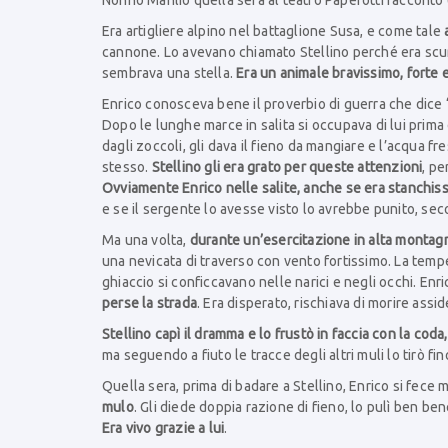
Nonno Manlio quella sera al teatro Paperotti raccontò
Era artigliere alpino nel battaglione Susa, e come tale
cannone. Lo avevano chiamato Stellino perché era scur
sembrava una stella.
Era un animale bravissimo, forte 
Enrico conosceva bene il proverbio di guerra che dice
Dopo le lunghe marce in salita si occupava di lui prima di
dagli zoccoli, gli dava il fieno da mangiare e l’acqua f
stesso.
Stellino gli era grato per queste attenzioni
, pe
Ovviamente Enrico nelle salite, anche se era stanchissi
e se il sergente lo avesse visto lo avrebbe punito, sec
Ma una volta,
durante un’esercitazione in alta montagna,
una nevicata di traverso con vento fortissimo. La temper
ghiaccio si conficcavano nelle narici e negli occhi. Enri
perse la strada
. Era disperato, rischiava di morire assid
Stellino capì il dramma e lo frustò in faccia con la coda
ma seguendo a fiuto le tracce degli altri muli lo tirò fino 
Quella sera, prima di badare a Stellino, Enrico si fece 
mulo
. Gli diede doppia razione di fieno, lo pulì ben b
Era vivo grazie a lui
.