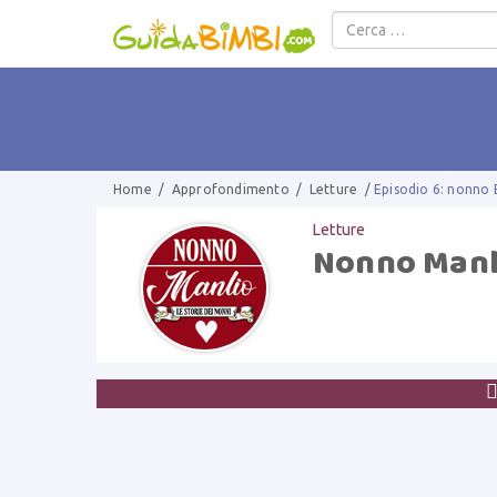
Salta al contenuto
Home
/
Approfondimento
/
Letture
/
Episodio 6: nonno E
Letture
Nonno Manl