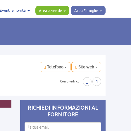
Eventi e novità
Area aziende
Area Famiglie
Telefono
Sito web

Condividi con

RICHIEDI INFORMAZIONI AL
FORNITORE