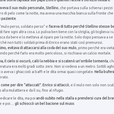
una storia capitata suo papà Enrico quando faceva il servizio militare
.
aveva il suo mulo personale, Stellino
, che portava sulla schiena i pezzi
o di pelo come la notte, ma aveva una macchia bianca sulla fronte che
e paziente
.
 “mulo perso, soldato perso” e
faceva di tutto perché Stellino stesse b
 fare ogni altra cosa. Lo puliva ben bene con la striglia, gli toglieva i s
resca da bere e lo metteva al riparo per la notte. Solo dopo pensava a se
rché non tutti i soldati prima di Enrico erano stati così premurosi.
mo, evitava di attaccarsi alla coda del suo mulo
, primo perché era viet
ondo perché farlo era molto pericoloso, si rischiava un calcio mortale.
 il cielo si oscurò, calò la nebbia e si scatenò un’orribile tormenta
, ch
atura era molti gradi sotto zero. Non si vedeva a un metro. Sottili aghi
co aveva i ghiaccioli ai baffi e le dita ormai quasi congelate.
Nella bufer
erato.
, come per dire “attaccati”. Enrico si attaccò
, e il mulo non solo non scal
alla mulattiera e da lì su, fino al rifugio.
medicare le dita, ma poi
andò subito nella stalla a prendersi cura del bra
ene e poi…
gli schioccò un bel bacione sul muso
.