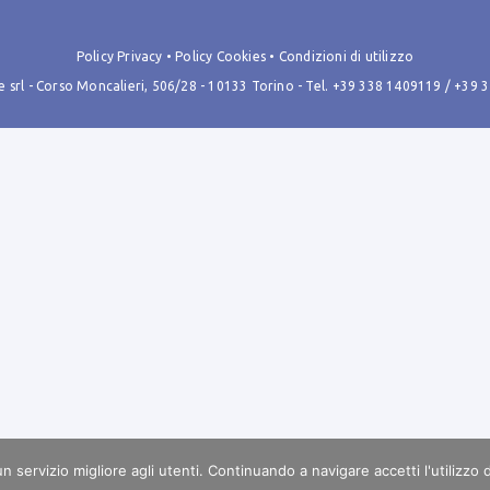
Policy Privacy
•
Policy Cookies
•
Condizioni di utilizzo
rl - Corso Moncalieri, 506/28 - 10133 Torino - Tel.
+39 338 1409119
/
+39 
 un servizio migliore agli utenti. Continuando a navigare accetti l'utilizzo