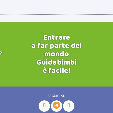
Entrare
a far parte del
mondo
?
Guidabimbi
è facile!
SEGUICI SU

