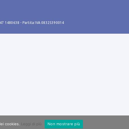
347 1480638
- Partita IVA 08325390014
 dei cookies.
Leggi di più
Non mostrare più