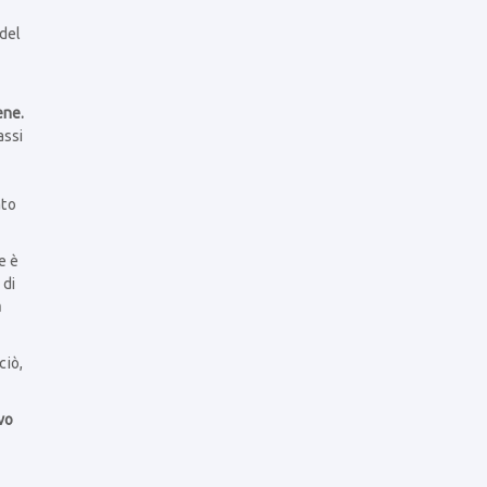
 del
ene.
assi
ato
e è
 di
a
ciò,
vo