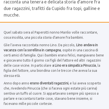
racconta una tenera e delicata storia d’amore fra
due ragazzini, trafitti da Cupido fra topi, galline e
mucche.
Quel sabato sera al Paperotti nonno Manlio volle raccontare,
cosa insolita, una piccola storia d’amore fra bambini.
Glie l’aveva raccontata nonno Lino. Da piccolo,
Lino andava in
vacanza con la sorellina in campagna
, ospite in una cascina di
certi amici di famiglia. Qui i bambini erano felici, mangiavano bene
e giocavano tutto il giorno coi figli del fattore ed altri
ragazzini
delle case vicine. In particolare
a Lino era simpatica Pinuccia
, la
figlia del fattore, una biondina con le trecce che aveva la sua
stessa età.
Anno dopo anno
erano diventati ragazzini
, e lui aveva scoperto
che, rivedendo Pinuccia (che si faceva ogni estate più carina)
sentiva un tuffo al cuore. Si appartavano sempre più spesso a
parlare e raccontarsi tante cose, stavano bene insieme, si
facevano mille piccole cortesie.