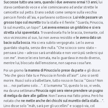
Successe tutto una sera, quando i due avevano ormai 13 anni
, lui
stava cambiando voce e a lei cominciavano ad andar strette le
camicette sul petto. Erano seduti come sempre sulla vecchia
panca in fondo all’aia, e parlavano sottovoce.
Lui vide passare un
grosso topo sul muretto
tra la stalla e il fienile: “Guarda, Pinuccia,
là sul muretto, un topo!”.
Lei aveva emesso un gridolino e si era
stretta a lui spaventata
. Trovandosela fra le braccia, tremante, col
viso vicinissimo al suo, lui non aveva resistito e
le aveva dato un
bacio sulla bocca
. Ma si era subito vergognato. Lei lo aveva
guardato stupita, senza dire nulla. “Che sciocco sono stato –
pensava Lino – adesso sarà arrabbiata e non vorrà più sedersi qui
con me”. Invece lei era tornata, ma lo guardava in modo diverso,
mentre lui, bloccato dall’emozione, non sapeva cosa fare.
Poi un giorno
la mamma di Pinuccia lo prese da parte
e gli disse:
“Ma che gioco fate tu e Pinuccia in fondo all’aia?”. Lino si sentì
morire. Riuscì solo a balbettare, tutto rosso in faccia: “Gioco? Non
so… noi parliamo solo…”. E la mamma “Sì, questo lo so, vi vedo,
ma da una settimana
Pinuccia ogni sera viene prendere un pugno
di meliga da dare alle galline
. Non l’aveva mai fatto prima. Però ho
notato che
ne mette anche dei chicchi sul muretto della stalla
…”.
Lino disse solo “màh, sarà per gli uccellini” e scappò via, col