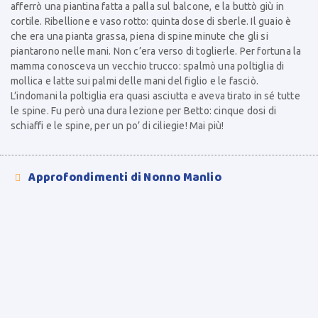
afferrò una piantina fatta a palla sul balcone, e la buttò giù in
cortile. Ribellione e vaso rotto: quinta dose di sberle. Il guaio è
che era una pianta grassa, piena di spine minute che gli si
piantarono nelle mani. Non c’era verso di toglierle. Per fortuna la
mamma conosceva un vecchio trucco: spalmò una poltiglia di
mollica e latte sui palmi delle mani del figlio e le fasciò.
L’indomani la poltiglia era quasi asciutta e aveva tirato in sé tutte
le spine. Fu però una dura lezione per Betto: cinque dosi di
schiaffi e le spine, per un po’ di ciliegie! Mai più!
Approfondimenti di Nonno Manlio
