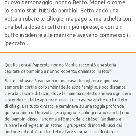
nuovo personaggio, nonno Betto. Monello come
lo siamo stati tutti da bambini, Betto andò una
volta a rubare le ciliegie, ma pagò la marachella con
una bella dose di ceffoni in più riprese, e con un
buffo incidente alle mani che avevano commesso il
‘peccato’.
Quella sera al Paperotti nonno Manlio raccontò una storia
capitata da bambino a nonno Roberto, chiamato “Betto”.
Betto abitava a Savigliano in una casa di ringhiera e giocava
sempre in cortile coi bambini delle altre famiglie. Poco distante
c’era la cascina di Lucin, dove la mamma di Betto andava ogni sera
a prendere il latte appena munto. Lucin aveva anche un frutteto
di ciliegi. Era tutto cintato, e terminava su una roggia profonda
quasi un metro. Una volta (era giugno e i ciliegi erano carichi) uno
dei bambini disse: “andoma a fé maroda ‘d cirèse” (andiamo a
rubare le ciliegie). In un attimo il gruppetto di monelli uscì dal
portone ed entrò nel frutteto a fare scorpacciata di ciliegie.