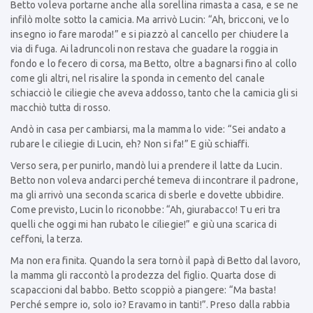
Betto voleva portarne anche alla sorellina rimasta a casa, e se ne
infilò molte sotto la camicia. Ma arrivò Lucin: “Ah, bricconi, ve lo
insegno io fare maroda!” e si piazzò al cancello per chiudere la
via di fuga. Ai ladruncoli non restava che guadare la roggia in
fondo e lo fecero di corsa, ma Betto, oltre a bagnarsi fino al collo
come gli altri, nel risalire la sponda in cemento del canale
schiacciò le ciliegie che aveva addosso, tanto che la camicia gli si
macchiò tutta di rosso.
Andò in casa per cambiarsi, ma la mamma lo vide: “Sei andato a
rubare le ciliegie di Lucin, eh? Non si fa!” E giù schiaffi.
Verso sera, per punirlo, mandò lui a prendere il latte da Lucin.
Betto non voleva andarci perché temeva di incontrare il padrone,
ma gli arrivò una seconda scarica di sberle e dovette ubbidire.
Come previsto, Lucin lo riconobbe: “Ah, giurabacco! Tu eri tra
quelli che oggi mi han rubato le ciliegie!” e giù una scarica di
ceffoni, la terza.
Ma non era finita. Quando la sera tornò il papà di Betto dal lavoro,
la mamma gli raccontò la prodezza del figlio. Quarta dose di
scapaccioni dal babbo. Betto scoppiò a piangere: “Ma basta!
Perché sempre io, solo io? Eravamo in tanti!”. Preso dalla rabbia